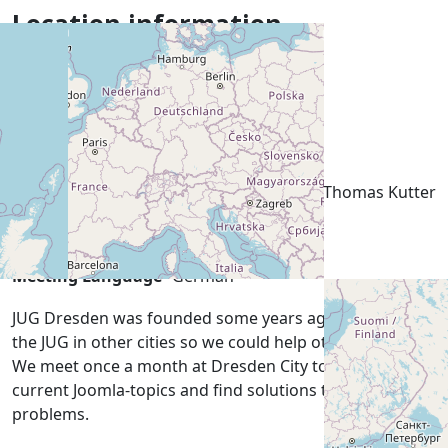
Location information
City
Dresden
County
Saxony
Country
Germany
Organisers
Gunter Hellmann & Thomas Kutter
Meetings held
Monthly
Meeting Language
German
JUG Dresden was founded some years ago, similar to
the JUG in other cities so we could help others locally.
We meet once a month at Dresden City to talk about
current Joomla-topics and find solutions to some
problems.