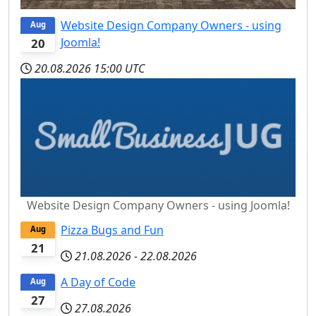
Website Design Company Owners - using
Aug
Joomla!
20
20.08.2026
15:00 UTC
Website Design Company Owners - using Joomla!
Pizza Bugs and Fun
Aug
21
21.08.2026
-
22.08.2026
A Day of Code
Aug
27
27.08.2026