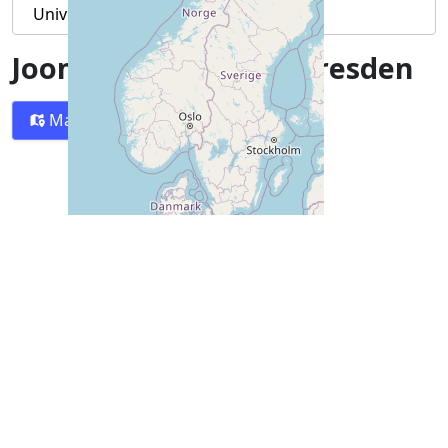
Joomla! User Group Dresden
Map
Directions