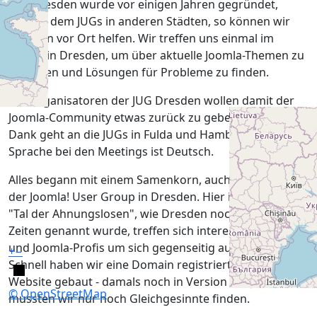
JUG Dresden wurde vor einigen Jahren gegründet,
ähnlich dem JUGs in anderen Städten, so können wir
anderen vor Ort helfen. Wir treffen uns einmal im
Monat in Dresden, um über aktuelle Joomla-Themen zu
sprechen und Lösungen für Probleme zu finden.
Die Organisatoren der JUG Dresden wollen damit der
Joomla-Community etwas zurück zu geben. Besonderer
Dank geht an die JUGs in Fulda und Hamburg. Die
Sprache bei den Meetings ist Deutsch.
Alles begann mit einem Samenkorn, auch die Gründung
der Joomla! User Group in Dresden. Hier in Dresden, im
"Tal der Ahnungslosen", wie Dresden noch zu DDR-
Zeiten genannt wurde, treffen sich interessierte Leute
und Joomla-Profis um sich gegenseitig auszutauschen.
+
−
Schnell haben wir eine Domain registriert und eine JUG-
Website gebaut - damals noch in Version 2.5. Jetzt
© OpenStreetMap
mussten wir nur noch Gleichgesinnte finden.