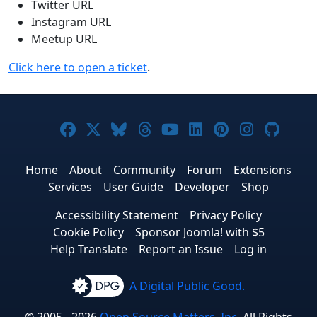
Twitter URL
Instagram URL
Meetup URL
Click here to open a ticket
.
Joomla! on Facebook
Joomla! on X
Joomla! on Bluesky
Joomla! on Threads
Joomla! on YouTub
Joomla! on Link
Joomla! on P
Joomla! 
Joom
Home
About
Community
Forum
Extensions
Services
User Guide
Developer
Shop
Accessibility Statement
Privacy Policy
Cookie Policy
Sponsor Joomla! with $5
Help Translate
Report an Issue
Log in
A Digital Public Good.
© 2005 - 2026
Open Source Matters, Inc.
All Rights