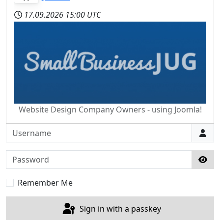
17.09.2026
15:00 UTC
Website Design Company Owners - using Joomla!
Username
Password
Sho
Remember Me
Sign in with a passkey